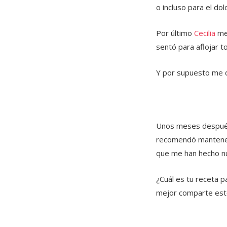
o incluso para el do
Por último
Cecilia
me 
sentó para aflojar t
Y por supuesto me d
Unos meses después 
recomendó manten
que me han hecho n
¿Cuál es tu receta pa
mejor comparte este 