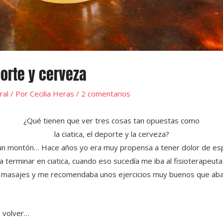
porte y cerveza
ral
/ Por
Cecilia Heras
/
2 comentarios
¿Qué tienen que ver tres cosas tan opuestas como
la ciatica, el deporte y la cerveza?
 un montón… Hace años yo era muy propensa a tener dolor de es
a terminar en ciatica, cuando eso sucedía me iba al fisioterapeu
e masajes y me recomendaba unos ejercicios muy buenos que ab
ía volver…