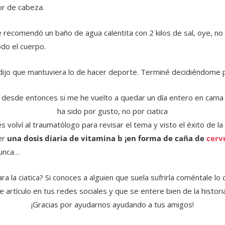
lor de cabeza.
recomendó un baño de agua calentita con 2 kilos de sal, oye, n
odo el cuerpo.
ijo que mantuviera lo de hacer deporte. Terminé decidiéndome po
desde entonces si me he vuelto a quedar un día entero en cama
ha sido por gusto, no por ciatica
volví al traumatólogo para revisar el tema y visto el éxito de l
er
una dosis diaria de vitamina b ¡en forma de caña de
cerv
unca…
ra la ciatica? Si conoces a alguien que suela sufrirla coméntale lo
artículo en tus redes sociales y que se entere bien de la historia
¡Gracias por ayudarnos ayudando a tus amigos!