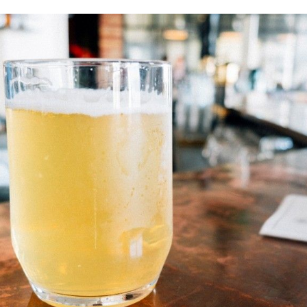
r
Compartir
Compartir
Compartir
Comparti
en
en
en
en