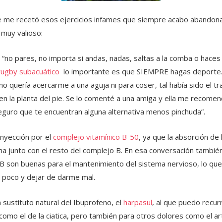
e me recetó esos ejercicios infames que siempre acabo abandona
muy valioso:
“no pares, no importa si andas, nadas, saltas a la comba o haces
rugby subacuático
lo importante es que SIEMPRE hagas deporte.
o quería acercarme a una aguja ni para coser, tal había sido el 
n en la planta del pie. Se lo comenté a una amiga y ella me recomen
eguro que te encuentran alguna alternativa menos pinchuda”.
a inyección por el
complejo vitamínico B-50
, ya que la absorción de
ma junto con el resto del complejo B. En esa conversación tambié
B son buenas para el mantenimiento del sistema nervioso, lo que
un poco y dejar de darme mal.
sustituto natural del Ibuprofeno, el
harpasul
, al que puedo recurr
omo el de la ciatica, pero también para otros dolores como el arti