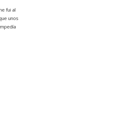
e fui al
 que unos
 impedía