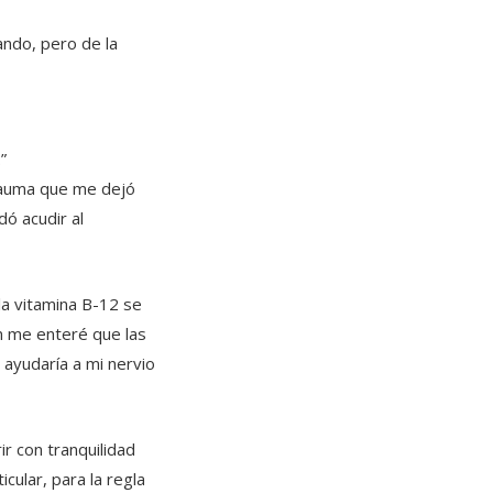
ndo, pero de la
”
trauma que me dejó
dó acudir al
 la vitamina B-12 se
n me enteré que las
 ayudaría a mi nervio
ir con tranquilidad
cular, para la regla