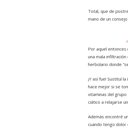
Total, que de postr
mano de un consejo 
Por aquel entonces n
una mala infiltració
herbolario donde “s
¡Y así fue! Sustituí l
hace mejor si se to
vitaminas del grupo 
ciático a relajarse 
Además encontré un 
cuando tengo dolor c