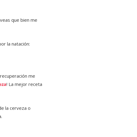
o veas que bien me
r la natación:
a recuperación me
eza
! La mejor receta
 de la cerveza o
.