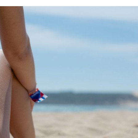
r
Compartir
Compartir
Compartir
Comparti
en
en
en
en