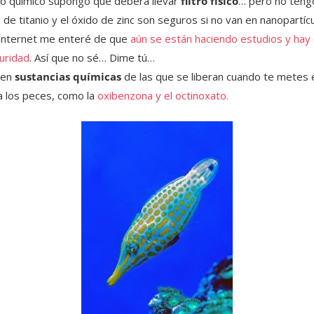
ltro químico supongo que deberá llevar
filtro físico
… pero no tengo
 de titanio y el óxido de zinc son seguros si no van en nanopartícu
Internet me enteré de que
aún se están haciendo estudios y hay
uridad
. Así que no sé… Dime tú…
ven
sustancias químicas
de las que se liberan cuando te metes 
 a los peces, como la
oxibenzona y el octinoxato.