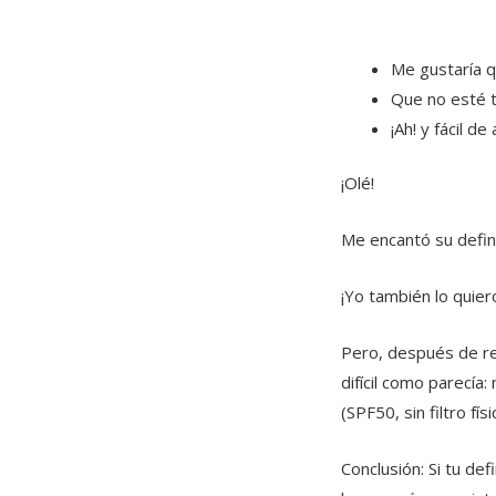
Me gustaría 
Que no esté t
¡Ah! y fácil de 
¡Olé!
Me encantó su defini
¡Yo también lo quier
Pero, después de re
difícil como parecía
(SPF50, sin filtro fí
Conclusión: Si tu de