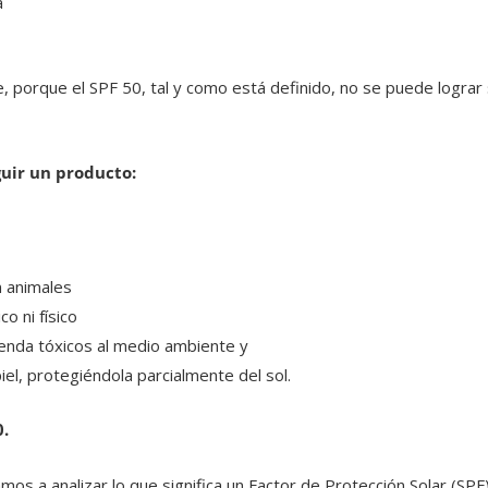
a
, porque el SPF 50, tal y como está definido, no se puede lograr s
uir un producto:
 animales
co ni físico
nda tóxicos al medio ambiente y
iel, protegiéndola parcialmente del sol.
0.
os a analizar lo que significa un Factor de Protección Solar (SPF)