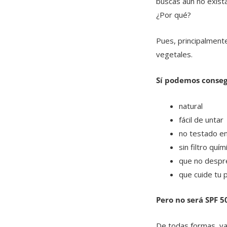
buscas aún no exist
¿Por qué?
Pues, principalmente
vegetales.
Sí podemos conseg
natural
fácil de untar
no testado en
sin filtro quími
que no despre
que cuide tu p
Pero no será SPF 5
De todas formas, vam