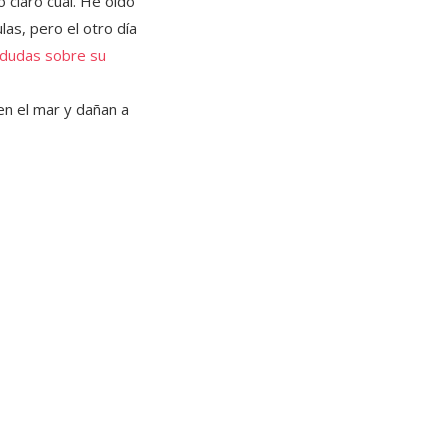
 claro cual. He oído
las, pero el otro día
 dudas sobre su
en el mar y dañan a