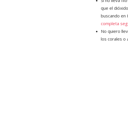
Si no lleva fi
que el dióxido
buscando en 
completa seg
No quiero lle
los corales o