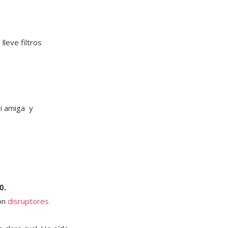
lleve filtros
mi amiga y
0.
son
disruptores