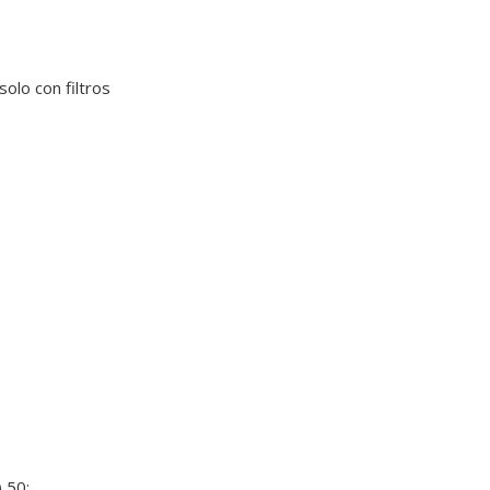
olo con filtros
 50: