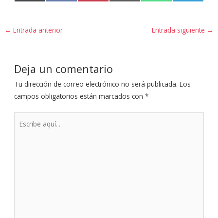
en
en
en
en
en
en
(
a
i
m
h
e
T
c
n
a
a
l
w
e
t
i
t
e
i
b
e
l
s
g
t
o
r
A
r
←
Entrada anterior
Entrada siguiente
→
t
o
e
p
a
e
k
s
p
m
r
t
)
Deja un comentario
Tu dirección de correo electrónico no será publicada.
Los
campos obligatorios están marcados con
*
Escribe
aquí...