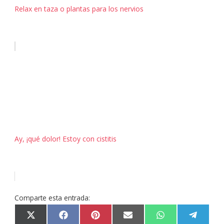
Relax en taza o plantas para los nervios
Ay, ¡qué dolor! Estoy con cistitis
Comparte esta entrada:
Compartir
Compartir
Compartir
Compartir
Compartir
Compart
X
F
P
E
W
T