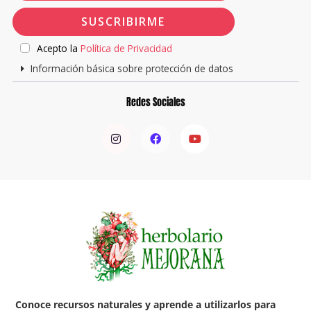
SUSCRIBIRME
Acepto la
Política de Privacidad
Información básica sobre protección de datos
Redes Sociales
I
F
Y
n
a
o
s
c
u
t
e
t
a
b
u
g
o
b
r
o
e
a
k
m
Conoce recursos naturales y aprende a utilizarlos para