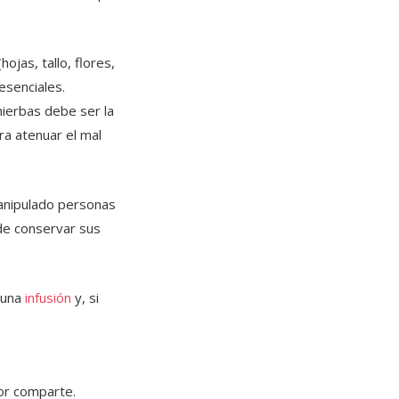
jas, tallo, flores,
esenciales.
ierbas debe ser la
ra atenuar el mal
manipulado personas
 de conservar sus
 una
infusión
y, si
vor comparte.