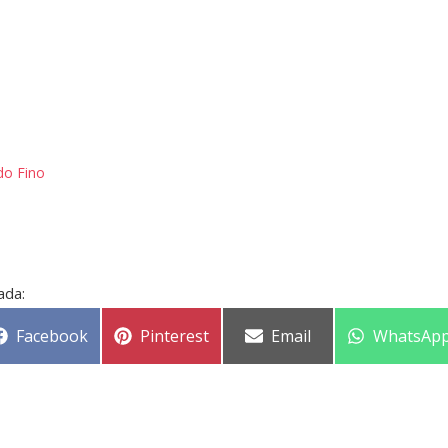
do Fino
ada:
Facebook
Pinterest
Email
WhatsAp