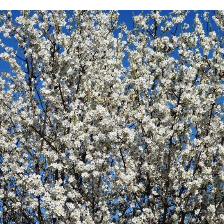
r
Compartir
Compartir
Compartir
Comparti
en
en
en
en