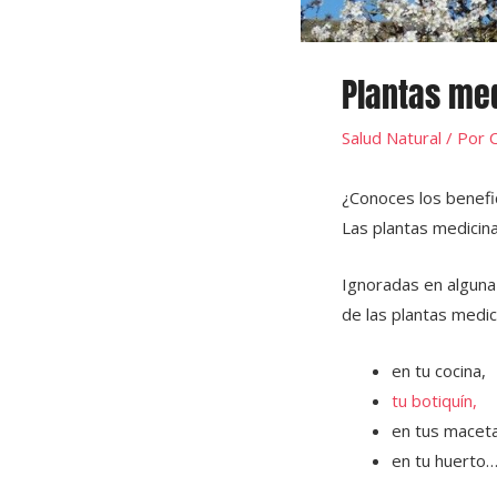
Plantas me
Salud Natural
/ Por
C
¿Conoces los benefic
Las plantas medicina
Ignoradas en alguna 
de las plantas medic
en tu cocina,
tu botiquín,
en tus maceta
en tu huerto