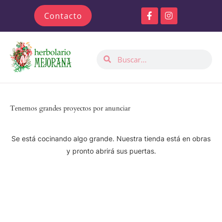
Ir
F
I
Contacto
al
a
n
c
s
contenido
e
t
b
a
Buscar
Buscar
o
g
o
r
k
a
-
m
f
Tenemos grandes proyectos por anunciar
Se está cocinando algo grande. Nuestra tienda está en obras
y pronto abrirá sus puertas.