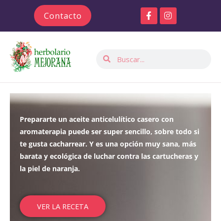
Ir
F
I
Contacto
al
a
n
c
s
contenido
e
t
b
a
Buscar
Buscar
o
g
o
r
k
a
-
m
f
Prepararte un aceite anticelulítico casero con
aromaterapia puede ser super sencillo, sobre todo si
te gusta cacharrear. Y es una opción muy sana, más
barata y ecológica de luchar contra las cartucheras y
la piel de naranja.
VER LA RECETA