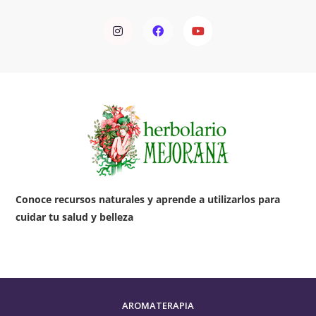
I
F
Y
n
a
o
s
c
u
t
e
t
a
b
u
g
o
b
r
o
e
a
k
m
Conoce recursos naturales y aprende a utilizarlos para
cuidar tu salud y belleza
AROMATERAPIA